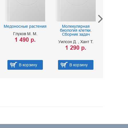
Медоносные растения
Молекулярная
Если вы име
биология клетки.
Глухов М. М.
Шабаршов
Сборник задач
1 490 р.
Родионов
Уилсон Д.
Хант Т.
250 
1 290 р.
В корзину
В корзину
В ко