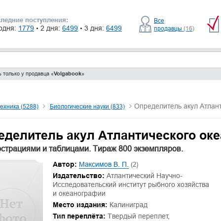
ледние поступления:
Все
одня:
1779
• 2 дня:
6499
• 3 дня:
6499
продавцы
(16)
 только у продавца «
Volgabook
»
Определитель акул Атлант
техника (5288)
Биологические науки (833)
еделитель акул Атлантического оке
страциями и таблицами. Тираж 800 экземпляров.
Автор:
Максимов В. П.
(2)
Издательство:
Атлантический Научно-
Исследовательский институт рыбного хозяйства
и океанографии
Место издания:
Калиниград
Тип переплёта:
Твердый переплет,