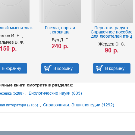
вный мысли знак
Гнезда, норы и
Пернатая радуга:
логовища
Справочное пособие
релов И. Н.
для любителей птиц
Вуд Д. Г.
алычев В. Ф.
Жердев Э. С.
240 р.
150 р.
90 р.
В корзину
В корзину
В корзину
ичные книги смотрите в разделах:
Биологические науки (833)
техника (5288)
Справочники. Энциклопедии (1292)
ая литература (2165)