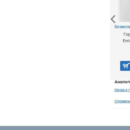
Мир лесных растений
Безмол
Петров В. В.
Го
70 р.
Енг
В корзину
Аналог
Наука и 
Справочн