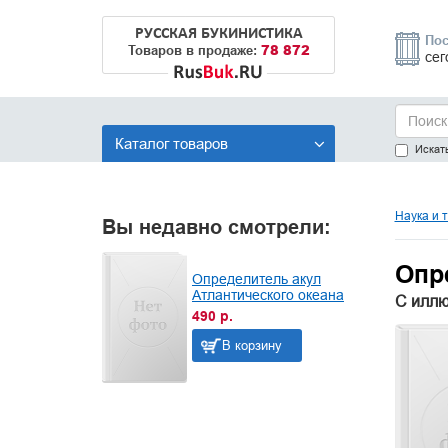
РУССКАЯ БУКИНИСТИКА
Пос
78 872
Товаров в продаже:
сег
Каталог товаров
Искать
Наука и 
Вы недавно смотрели:
Опр
Определитель акул
Атлантического океана
С иллю
490 р.
В корзину