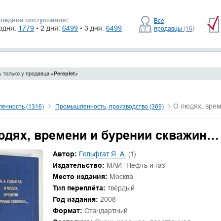
ледние поступления:
Все
одня:
1779
• 2 дня:
6499
• 3 дня:
6499
продавцы
(16)
 только у продавца «
Pereplet
»
О людях, вре
енность (1316)
Промышленность, производство (369)
юдях, времени и бурении скважин…
Автор:
Гельфгат Я. А.
(1)
Издательство:
МАИ `Нефть и газ`
Место издания:
Москва
Тип переплёта:
твёрдый
Год издания:
2008
Формат:
Стандартный