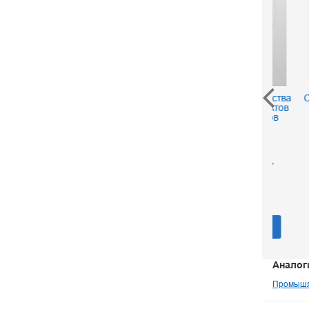
Экология производства
Справо
химических продуктов
опасн
из углеводородов
м
нефти и газа
пр
х
Белов П. С.
про
Голубева И. А.
Ряб
Низова С. А.
500 р.
В корзину
Аналог
Промышл