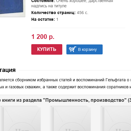
Состояние:
Очень хорошее, дарственная
надпись на титуле
Количество страниц:
456 с.
На остатке:
1
1 200 р.
КУПИТЬ
В корзину
тация
вляется сборником избранных статей и воспоминаний Гельфгата о 
х и газовых скважин, а также содержит воспоминания соратников 
 книги из раздела "Промышленность, производство" (3