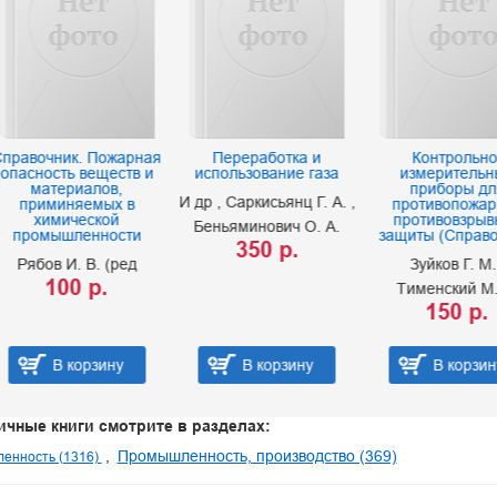
чник. Пожарная
Переработка и
Контрольно-
ость веществ и
использование газа
измерительные
атериалов,
приборы для
И др
Саркисьянц Г. А.
иминяемых в
противопожарной
имической
противовзрывной
Беньяминович О. А.
мышленности
защиты (Справочник)
350 р.
ов И. В. (ред
Зуйков Г. М.
100 р.
Тименский М. Н.
150 р.
В корзину
В корзину
В корзину
ичные книги смотрите в разделах:
Промышленность, производство (369)
енность (1316)