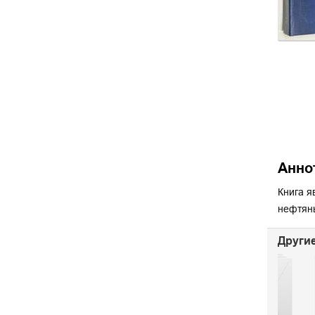
Анно
Книга я
нефтяны
Другие