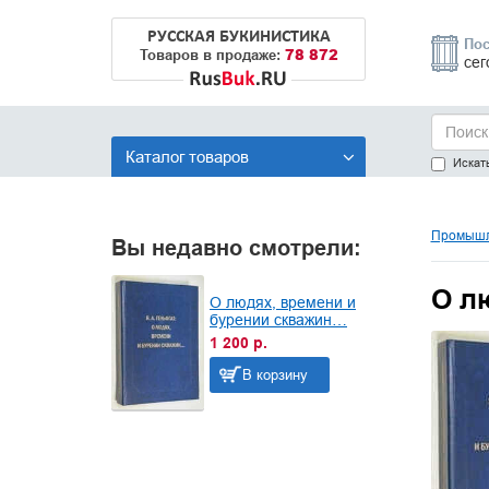
РУССКАЯ БУКИНИСТИКА
Пос
78 872
Товаров в продаже:
сег
Каталог товаров
Искать
Промышл
Вы недавно смотрели:
О л
О людях, времени и
бурении скважин…
1 200 р.
В корзину