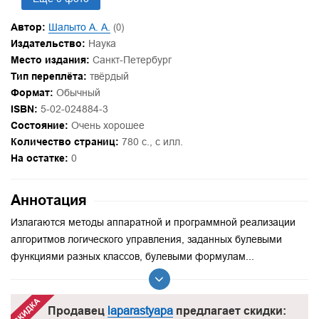
Автор:
Шалыто А. А.
(0)
Издательство:
Наука
Место издания:
Санкт-Петербург
Тип переплёта:
твёрдый
Формат:
Обычный
ISBN:
5-02-024884-3
Состояние:
Очень хорошее
Количество страниц:
780 с., с илл.
На остатке:
0
Аннотация
Излагаются методы аппаратной и программной реализации
алгоритмов логического управления, заданных булевыми
функциями разных классов, булевыми формулам...
Продавец
laparastyapa
предлагает скидки: