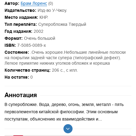
Автор:
Брам Лоренс
(0)
Издательство:
Изд-во У-Чжоу.
Место издания:
КНР.
Тип переплёта:
Суперобложка Твердый
Год издания:
2002
Формат:
Очень большой
ISBN:
7-5085-0089-х
Состояние:
.Очень хорошее.Небольшие линейные полоски
на покрытии задней части супера (типографский дефект).
Легкое примятие нижних уголков обложек и корешка
Количество страниц:
206 с., с илл.
На остатке:
0
Аннотация
В суперобложке. Вода, дерево, огонь, земля, металл - пять
первоэлементов китайской философии. Этим основным
постулатам, объяснению их взаимодействия и...