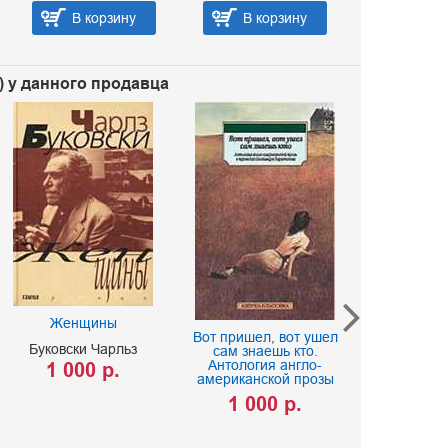
В корзину
В корзину
В ко
) у данного продавца
Женщины
Последн
Вот пришел, вот ушел
Буковски Чарльз
сам знаешь кто.
Пьюзо М
Антология англо-
1 000 р.
американской прозы
Ïüþçî Ì
1 000 р.
400 