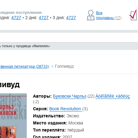
ледние поступления:
Все
одня:
4727
• 2 дня:
4727
• 3 дня:
4727
продавцы
(17)
 только у продавца «
Huronnn
»
Голливуд
венная литература (28733)
ливуд
Авторы:
Буковски Чарльз
(22)
Áóêîâñêè ×àðëüç
(-2)
Серия:
Book Revolution
(3)
Издательство:
Эксмо
Место издания:
Москва
Тип переплёта:
твёрдый
Год издания:
2007