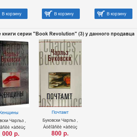
В корзину
В корзину
В корзину
 книги серии "Book Revolution" (3) у данного продавца
Почтамт
Женщины
Буковски Чарльз
вски Чарльз
Áóêîâñêè ×àðëüç
îâñêè ×àðëüç
800 р.
 000 р.