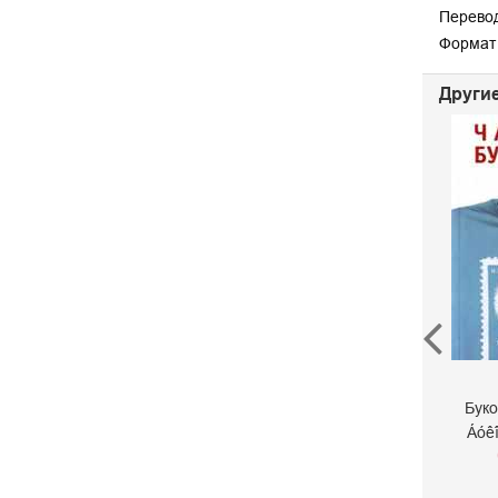
Перевод
Формат 
Другие
Женщины
Буковски Чарльз
1 000 р.
Буко
Áóê