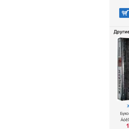
1 000 р.
В корзину
Другие
Буко
Áóê
1