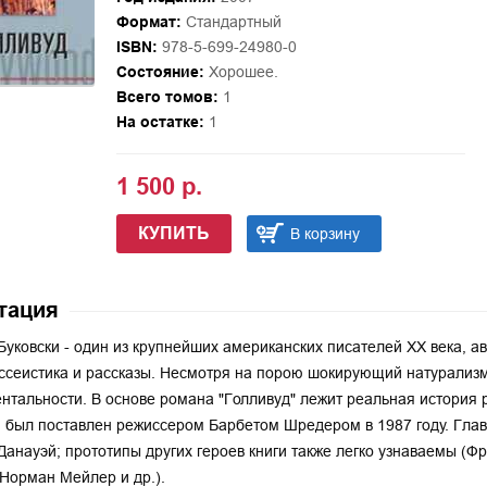
Формат:
Стандартный
ISBN:
978-5-699-24980-0
Состояние:
Хорошее.
Всего томов:
1
На остатке:
1
1 500 р.
КУПИТЬ
В корзину
тация
Буковски - один из крупнейших американских писателей ХХ века, ав
эссеистика и рассказы. Несмотря на порою шокирующий натурализм
нтальности. В основе романа "Голливуд" лежит реальная история 
 был поставлен режиссером Барбетом Шредером в 1987 году. Главн
Данауэй; прототипы других героев книги также легко узнаваемы (
 Норман Мейлер и др.).