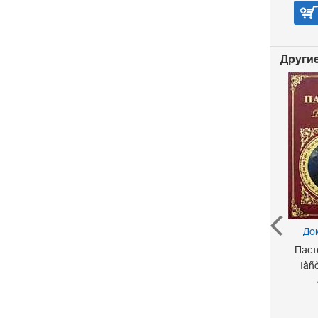
В корзину
Другие
До
Ночь нежна. Последний
Паст
магнат
Ïàñ
Фицджеральд Фрэнсис
Скотт
Ôèöäæåðàëüä Ôðýíñèñ
Ñêîòò