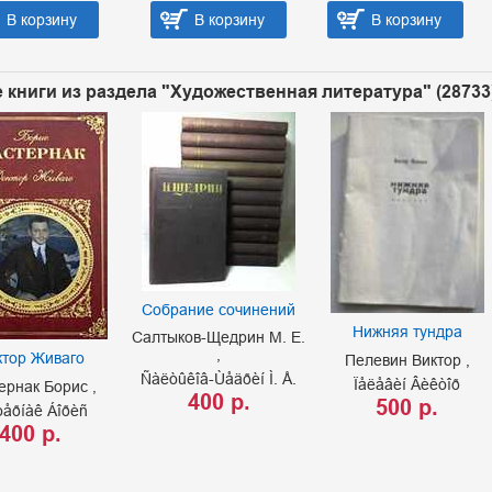
В корзину
В корзину
В корзину
 книги из раздела "Художественная литература" (28733
Собрание сочинений
Нижняя тундра
Салтыков-Щедрин М. Е.
ктор Живаго
Пелевин Виктор
Ñàëòûêîâ-Ùåäðèí Ì. Å.
Ïåëåâèí Âèêòîð
ернак Борис
400 р.
500 р.
òåðíàê Áîðèñ
400 р.