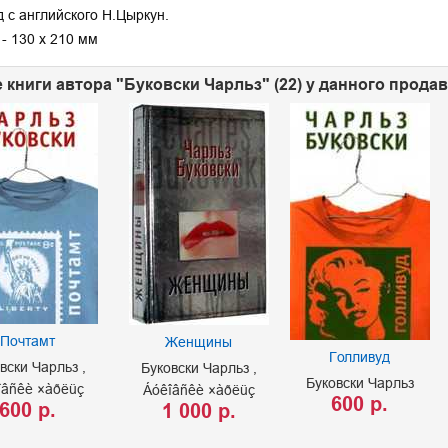
 с английского Н.Цыркун.
- 130 х 210 мм
 книги автора "Буковски Чарльз" (22) у данного прода
Почтамт
Женщины
Голливуд
вски Чарльз
Буковски Чарльз
Буковски Чарльз
îâñêè ×àðëüç
Áóêîâñêè ×àðëüç
600 р.
600 р.
1 000 р.