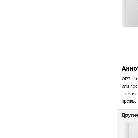
Анно
ОРЗ - з
или про
Толкаче
прежде 
Другие