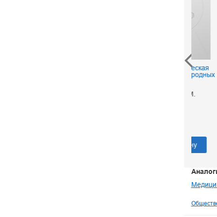
Рентгенологическая
Ренге
диагностика инородных
(Ренге
тел
забол
Яхнич И. М.
Тихонов
190 р.
В корзину
Аналог
Медицин
Обществе