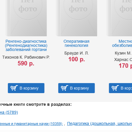
но-диагностика
Оперативная
Местное
нодиагностика)
гинекология
обезболивание
еваний гортани
Брауде И. Л.
Кузин М. И.
 К. Рабинович Р.
100 р.
Харнас С. Ш.
590 р.
170 р.
В корзину
В корзину
В корзину
ичные книги смотрите в разделах:
а (5789)
Педагогика (дошкольная, школьн
нные и гуманитарные науки (10359)