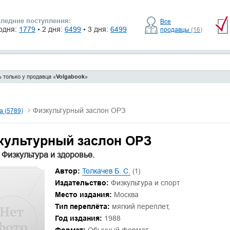
ледние поступления:
Все
одня:
1779
• 2 дня:
6499
• 3 дня:
6499
продавцы
(16)
 только у продавца «
Volgabook
»
Физкультурный заслон ОРЗ
 (5789)
культурный заслон ОРЗ
 Физкультура и здоровье.
Автор:
Толкачев Б. С.
(1)
Издательство:
Физкультура и спорт
Место издания:
Москва
Тип переплёта:
мягкий переплет,
Год издания:
1988