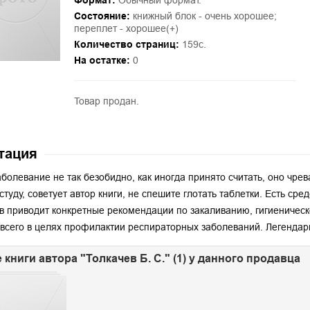
Формат:
Обычный формат.
Состояние:
книжный блок - очень хорошее;
переплет - хорошее(+)
Количество страниц:
159с.
На остатке:
0
Товар продан.
тация
аболевание не так безобидно, как иногда принято считать, оно чр
студу, советует автор книги, не спешите глотать таблетки. Есть ср
в приводит конкретные рекомендации по закаливанию, гигиениче
всего в целях профилактии респираторных заболеваний. Легендар
 книги автора "Толкачев Б. С." (1) у данного продавца