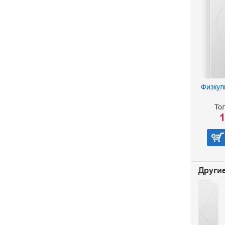
Физкул
Тол
1
Другие