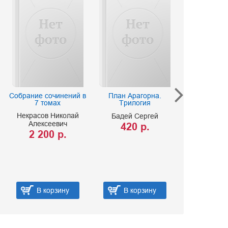
Собрание сочинений в
План Арагорна.
Темный 
7 томах
Трилогия
Трилогия в о
Тяжело
Некрасов Николай
Бадей Сергей
младшим… М
Алексеевич
все обидеть
420 р.
Что вырос
2 200 р.
выро
Баштовая
Иванова В
1 250
В корзину
В корзину
В ко