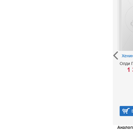
Благие намерения
Хенин
Лукин Е. Ю.
Олди 
400 р.
1 
В корзину
Аналог