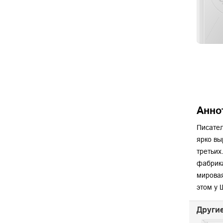
Анно
Писател
ярко вы
третьих
фабрика
мировая
этом у 
Другие