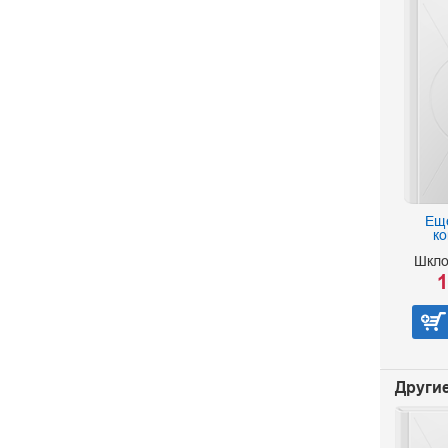
Еще
к
Шкло
1
Другие