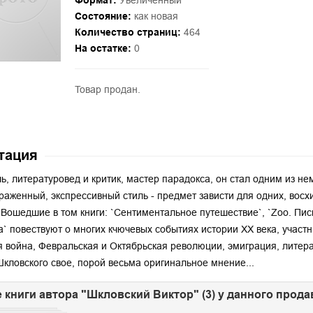
Формат:
Увеличенный
Состояние:
как новая
Количество страниц:
464
На остатке:
0
Товар продан.
тация
ь, литературовед и критик, мастер парадокса, он стал одним из не
раженный, экспрессивный стиль - предмет зависти для одних, вос
.Вошедшие в том книги: `Сентиментальное путешествие`, `Zoo. Пис
` повествуют о многих кчючевых событиях истории XX века, участ
 война, Февральская и Октябрьская революции, эмиграция, литер
Шкловского свое, порой весьма оригинальное мнение...
 книги автора "Шкловский Виктор" (3) у данного прода