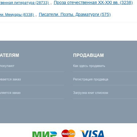
Проза отечественная XX-XXI вв. (3238)
венная литература (28733)
Писатели. Поэты. Драматурги (575)
и. Мемуары (6338)
АТЕЛЯМ
ПРОДАВЦАМ
 покупают
Как здесь продавать
ивается заказ
Регистрация продавца
вляется заказ
Загрузка книг списком