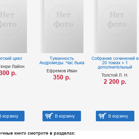
гский цикл
Туманность
Собрание сочинений в
Андромеды. Час быка
20 томах + 1
Генри Лайон
дополнительный
Ефремов Иван
300 р.
Толстой Л. Н.
350 р.
2 200 р.
В корзину
В корзину
В корзину
ичные книги смотрите в разделах: