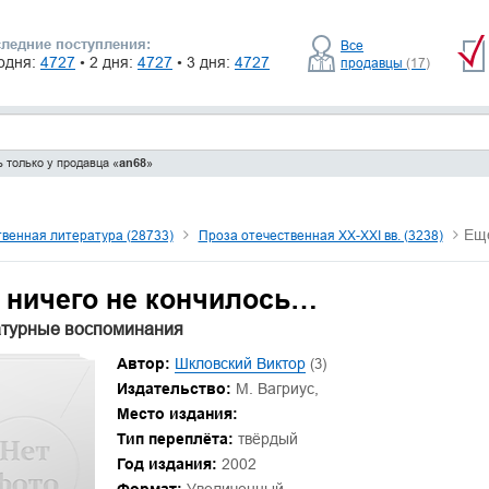
ледние поступления:
Все
одня:
4727
• 2 дня:
4727
• 3 дня:
4727
продавцы
(17)
 только у продавца «
an68
»
Еще
венная литература (28733)
Проза отечественная XX-XXI вв. (3238)
 ничего не кончилось…
турные воспоминания
Автор:
Шкловский Виктор
(3)
Издательство:
М. Вагриус,
Место издания:
Тип переплёта:
твёрдый
Год издания:
2002