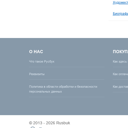
Художест
Биографи
О НАС
ПОКУП
Что такое Русбук
Как здесь
Реквизиты
Как оплач
Политика в области обработки и безопасности
Как доста
персональных данных
© 2013 - 2026 Rusbuk