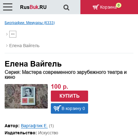
0
Rus
Buk
.RU
Корзина
Биографии. Мемуары (6333)
Елена Вайгель
Елена Вайгель
Серия: Мастера современного зарубежного театра и
кино
100 р.
КУПИТЬ
В корзину 0
Автор:
Варгафтик Е.
(1)
Издательство:
Искусство