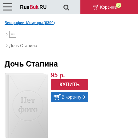
0
Rus
Buk
.RU
Корзина
Биографии. Мемуары (6390)
Дочь Сталина
Дочь Сталина
95 р.
КУПИТЬ
В корзину 0