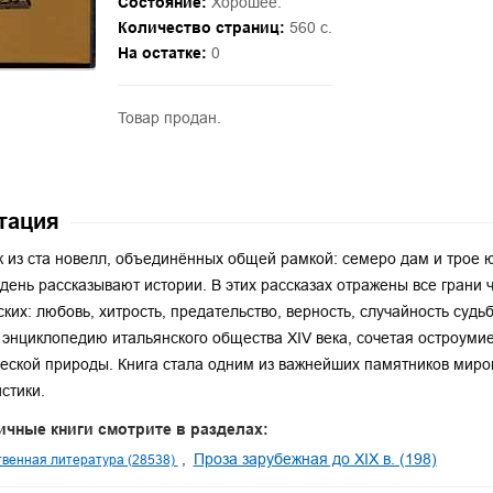
Состояние:
Хорошее.
Количество страниц:
560 с.
На остатке:
0
Товар продан.
тация
 из ста новелл, объединённых общей рамкой: семеро дам и трое 
день рассказывают истории. В этих рассказах отражены все грани 
ских: любовь, хитрость, предательство, верность, случайность суд
 энциклопедию итальянского общества XIV века, сочетая остроуми
еской природы. Книга стала одним из важнейших памятников миро
стики.
ичные книги смотрите в разделах:
Проза зарубежная до XIX в. (198)
венная литература (28538)