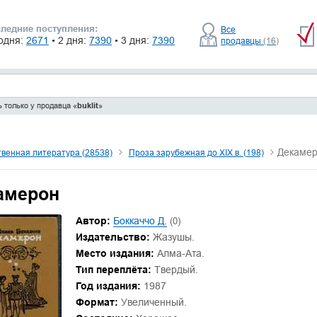
ледние поступления:
Все
одня:
2671
• 2 дня:
7390
• 3 дня:
7390
продавцы
(16)
 только у продавца «
buklit
»
Декаме
венная литература (28538)
Проза зарубежная до XIX в. (198)
амерон
Автор:
Боккаччо Д.
(0)
Издательство:
Жазушы.
Место издания:
Алма-Ата.
Тип переплёта:
Твердый.
Год издания:
1987
Формат:
Увеличенный.