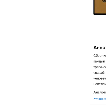
Анно
Сборник
каждый 
трагиче
создаёт
человеч
новелли
Аналог
Художест