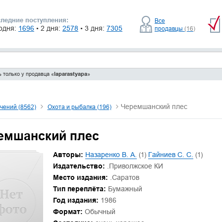
ледние поступления:
Все
одня:
1696
• 2 дня:
2578
• 3 дня:
7305
продавцы
(16)
 только у продавца «
laparastyapa
»
Черемшанский плес
чений (8562)
Охота и рыбалка (196)
емшанский плес
Авторы:
Назаренко В. А.
(1)
Гайниев С. С.
(1)
Издательство:
.Приволжское КИ
Место издания:
.Саратов
Тип переплёта:
Бумажный
Год издания:
1986
Формат:
Обычный