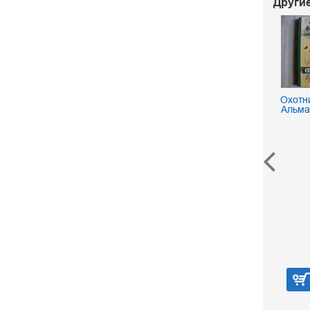
Другие
Охотн
Альма
Охота на копытных.
Справочник
Трофимов В. Н.
260 р.
В корзину