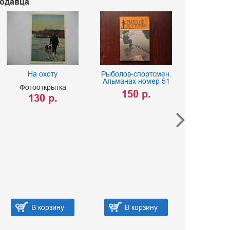
родавца
На охоту
Рыболов-спортсмен.
Альманах номер 51
Фотооткрытка
150 р.
130 р.
Соврем
поплавки: Ко
их изготов
примен
Самодельный
станок. Сп
Строганов
390 
В корзину
В корзину
В ко