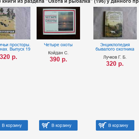
 книги из раздела "Охота и рыбалка" (196) у данного п
ичьи просторы.
Четыре охоты
Энциклопедия
нах. Выпуск 19
бывалого охотника
Койдан С.
320 р.
Лучков Г. Б.
390 р.
320 р.
В корзину
В корзину
В корзину