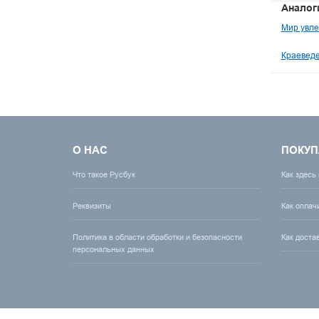
Аналог
Мир увле
Краеведе
О НАС
ПОКУП
Что такое Русбук
Как здесь
Реквизиты
Как оплач
Политика в области обработки и безопасности
Как доста
персональных данных