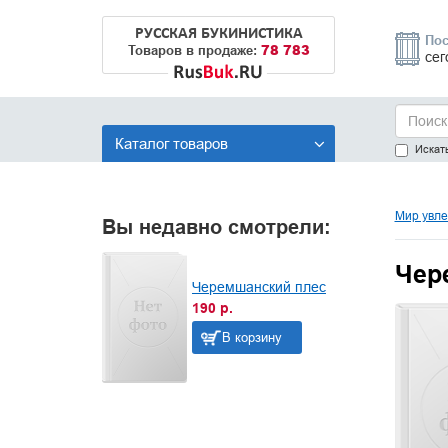
РУССКАЯ БУКИНИСТИКА
Пос
78 783
Товаров в продаже:
сег
Каталог товаров
Искать
Мир увле
Вы недавно смотрели:
Чер
Черемшанский плес
190 р.
В корзину