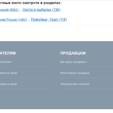
ичные книги смотрите в разделах:
Охота и рыбалка (196)
чений (8562)
Поволжье, Урал (118)
ние России (1482)
АТЕЛЯМ
ПРОДАВЦАМ
 покупают
Как здесь продавать
ивается заказ
Регистрация продавца
вляется заказ
Загрузка книг списком