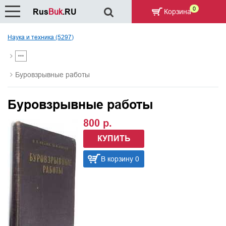
0
Rus
Buk
.RU
Корзина
Наука и техника (5297)
Буровзрывные работы
Буровзрывные работы
800 р.
КУПИТЬ
В корзину 0