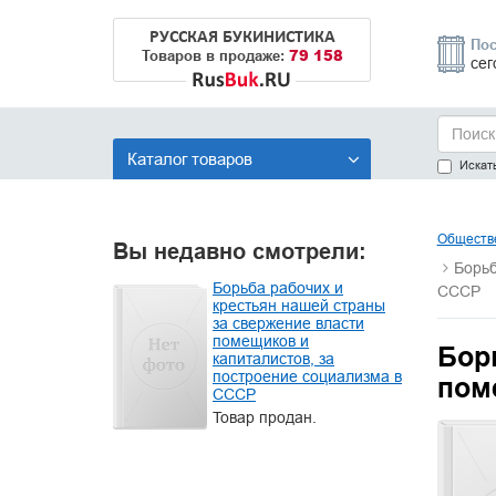
РУССКАЯ БУКИНИСТИКА
Пос
79 158
Товаров в продаже:
сег
Каталог товаров
Искать
Обществе
Вы недавно смотрели:
Борьб
Борьба рабочих и
СССР
крестьян нашей страны
за свержение власти
помещиков и
Бор
капиталистов, за
построение социализма в
пом
СССР
Товар продан.