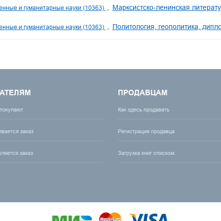
Марксистско-ленинская литерату
нные и гуманитарные науки (10363)
Политология, геополитика, дипл
нные и гуманитарные науки (10363)
АТЕЛЯМ
ПРОДАВЦАМ
 покупают
Как здесь продавать
ивается заказ
Регистрация продавца
вляется заказ
Загрузка книг списком