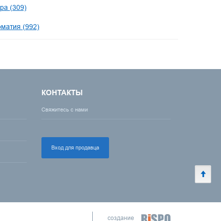
ра (309)
оматия (992)
КОНТАКТЫ
Свяжитесь с нами
Вход для продавца
создание