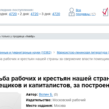
ледние поступления:
Все
одня:
4720
• 2 дня:
4720
• 3 дня:
4720
продавцы
(17)
 только у продавца «
haidy
»
нные и гуманитарные науки (10362)
Марксистско-ленинская литература (
а рабочих и крестьян нашей страны за свержение власти помещико
ьба рабочих и крестьян нашей стра
ещиков и капиталистов, за построе
Автор:
Волин Б.
(0)
Издательство:
Московский рабочий
Место издания:
Москва