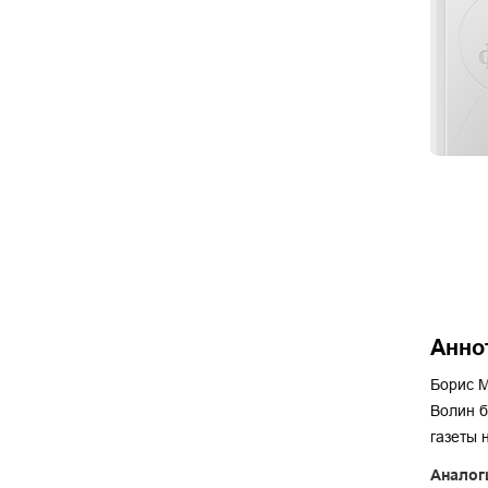
Анно
Борис М
Волин б
газеты 
Аналог