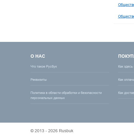
Обществе
Обществе
О НАС
ПОКУП
Что такое Русбук
Как здесь
Реквизиты
Как оплач
Политика в области обработки и безопасности
Как доста
персональных данных
© 2013 - 2026 Rusbuk