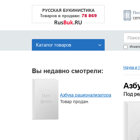
РУССКАЯ БУКИНИСТИКА
Пос
78 869
Товаров в продаже:
сег
Каталог товаров
Искать
Наука и 
Вы недавно смотрели:
Азб
Под ред
Азбука рационализатора
Товар продан.