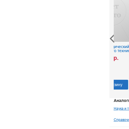
Энциклопедический
Технич
словарь юного техника
Рос
150 р.
Со
В корзину
Аналог
Наука и 
Справочн