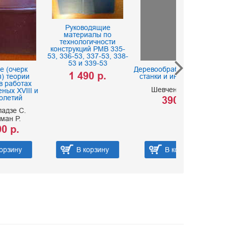
Руководящие
материалы по
технологичности
конструкций РМВ 335-
53, 336-53, 337-53, 338-
53 и 339-53
Деревообрабатывающие
Основы эвр
1 490 р.
станки и инструменты
изобретателе
Шевченко В. А.
Буш Г
и
390 р.
790
В корзину
В корзину
В ко