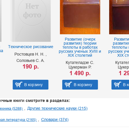
Развитие (очерк
Развитие (очерк
развития) теории
развития) теории
еское рисование
теплоты в работах
теплоты в работах
русских ученых XVIII и
русских ученых XVIII 
товцев Н. Н.
XIX столетий
XIX столетий
ловьев С. А.
Кутателадзе С.
Кутателадзе С.
190 р.
Цукерман Р.
Цукерман Р.
1 490 р.
1 290 р.
В корзину
В корзину
В корзину
ичные книги смотрите в разделах:
Другие технические науки (215)
техника (5288)
Словари (374)
ая литература (2165)