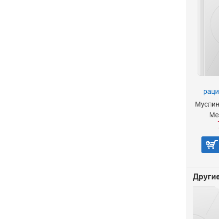
раци
Муслин
Ме
Другие