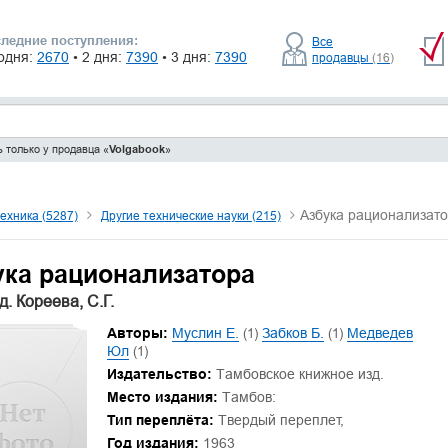
ледние поступления:
Все
одня:
2670
• 2 дня:
7390
• 3 дня:
7390
продавцы
(16)
 только у продавца «
Volgabook
»
Азбука рационализат
техника (5287)
Другие технические науки (215)
ука рационализатора
. Кореева, С.Г.
Авторы:
Муслин Е.
(1)
Забков Б.
(1)
Медведев
Юл
(1)
Издательство:
Тамбовское книжное изд.
Место издания:
Тамбов:
Тип переплёта:
Твердый переплет,
Год издания:
1963