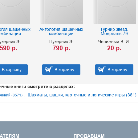
огия шашечных
Антология шашечных
Турнир звезд.
омбинаций
комбинаций
Монреаль-79
укерник Э.
Цукерник Э.
Чепижный В. И.
590 р.
790 р.
20 р.
В корзину
В корзину
В корзину
ичные книги смотрите в разделах:
Шахматы, шашки, карточные и логические игры (381)
чений (8571)
АТЕЛЯМ
ПРОДАВЦАМ