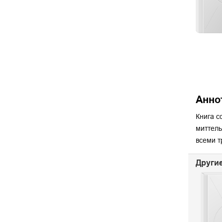
Анно
Книга с
миттель
всеми т
Другие