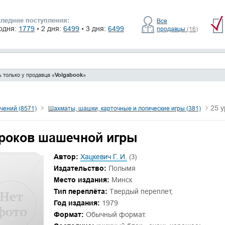
ледние поступления:
Все
одня:
1779
• 2 дня:
6499
• 3 дня:
6499
продавцы
(16)
 только у продавца «
Volgabook
»
25 
чений (8571)
Шахматы, шашки, карточные и логические игры (381)
уроков шашечной игры
Автор:
Хацкевич Г. И.
(3)
Издательство:
Полымя
Место издания:
Минск
Тип переплёта:
Твердый переплет,
Год издания:
1979
Формат:
Обычный формат.