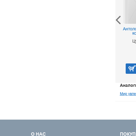
Ступеньки творчества
Антол
или развивающие игры
к
Никитин Б. П.
Ц
130 р.
В корзину
Аналог
Мир увле
О НАС
ПОКУП