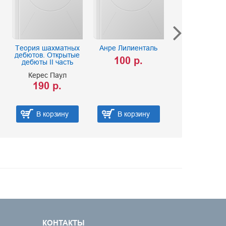
Теория шахматных
Анре Лилиенталь
Как Викто
дебютов. Открытые
шахматным 
100 р.
дебюты II часть
Ласке
Керес Паул
100 
190 р.
В корзину
В корзину
В ко
КОНТАКТЫ