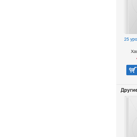
25 ур
Ха
Другие