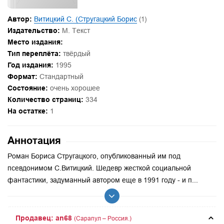
Автор:
Витицкий С. (Стругацкий Борис
(1)
Издательство:
М. Текст
Место издания:
Тип переплёта:
твёрдый
Год издания:
1995
Формат:
Стандартный
Состояние:
очень хорошее
Количество страниц:
334
На остатке:
1
Аннотация
Роман Бориса Стругацкого, опубликованный им под
псевдонимом С.Витицкий. Шедевр жесткой социальной
фантастики, задуманный автором еще в 1991 году - и п...
Продавец: an68
(Сарапул – Россия.)