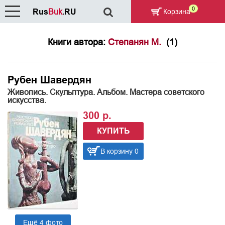
0
Rus
Buk
.RU
Корзина
Книги автора:
Степанян М.
(1)
Рубен Шавердян
Живопись. Скульптура. Альбом. Мастера советского
искусства.
300 р.
КУПИТЬ
В корзину 0
Ещё 4 фото