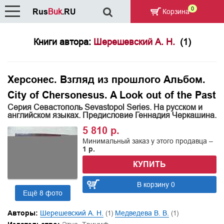
0
Rus
Buk
.RU
Корзина
Книги автора:
Шерешевский А. Н.
(1)
Херсонес. Взгляд из прошлого Альбом.
City of Chersonesus. A Look out of the Past
Серия Севастополь Sevastopol Series. На русском и
английском языках. Предисловие Геннадия Черкашина.
5 810 р.
Минимальный заказ у этого продавца –
1 р.
КУПИТЬ
В корзину 0
Ещё 8 фото
Авторы:
Шерешевский А. Н.
(1)
Медведева В. В.
(1)