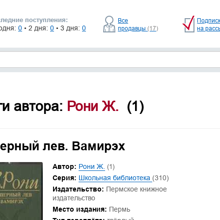
ледние поступления:
Все
Подпис
одня:
0
• 2 дня:
0
• 3 дня:
0
продавцы
(17)
на расс
ги автора:
Рони Ж.
(1)
ерный лев. Вамирэх
Автор:
Рони Ж.
(1)
Серия:
Школьная библиотека
(310)
Издательство:
Пермское книжное
издательство
Место издания:
Пермь