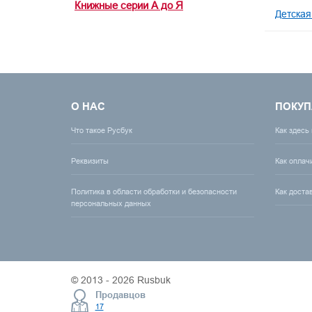
Книжные серии А до Я
Детская
О НАС
ПОКУП
Что такое Русбук
Как здесь
Реквизиты
Как оплач
Политика в области обработки и безопасности
Как доста
персональных данных
© 2013 - 2026 Rusbuk
Продавцов
17