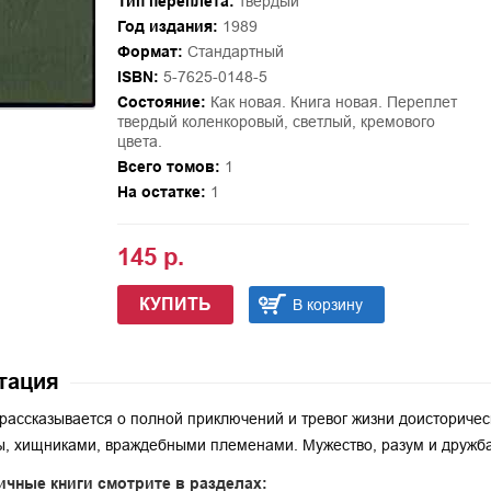
Тип переплёта:
твёрдый
Год издания:
1989
Формат:
Стандартный
ISBN:
5-7625-0148-5
Состояние:
Как новая. Книга новая. Переплет
твердый коленкоровый, светлый, кремового
цвета.
Всего томов:
1
На остатке:
1
145 р.
КУПИТЬ
В корзину
тация
 рассказывается о полной приключений и тревог жизни доисториче
, хищниками, враждебными племенами. Мужество, разум и дружба
ичные книги смотрите в разделах: