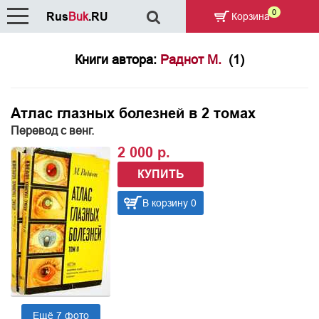
0
Rus
Buk
.RU
Корзина
Книги автора:
Раднот М.
(1)
Атлас глазных болезней в 2 томах
Перевод с венг.
2 000 р.
КУПИТЬ
В корзину 0
Ещё 7 фото