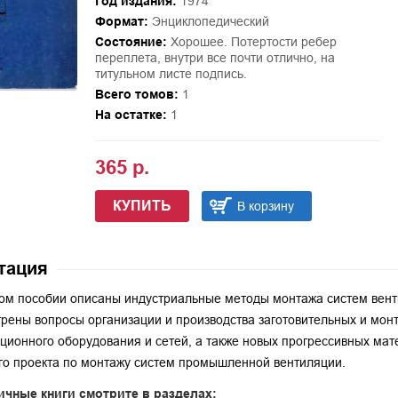
Год издания:
1974
Формат:
Энциклопедический
Состояние:
Хорошее. Потертости ребер
переплета, внутри все почти отлично, на
титульном листе подпись.
Всего томов:
1
На остатке:
1
365 р.
КУПИТЬ
В корзину
тация
ом пособии описаны индустриальные методы монтажа систем вент
рены вопросы организации и производства заготовительных и мон
ционного оборудования и сетей, а также новых прогрессивных мат
го проекта по монтажу систем промышленной вентиляции.
ичные книги смотрите в разделах: