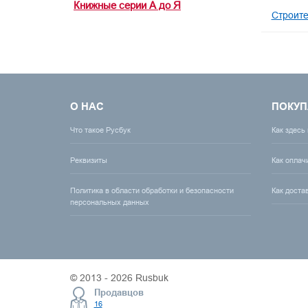
Книжные серии А до Я
Строите
О НАС
ПОКУП
Что такое Русбук
Как здесь
Реквизиты
Как оплач
Политика в области обработки и безопасности
Как доста
персональных данных
© 2013 - 2026 Rusbuk
Продавцов
16