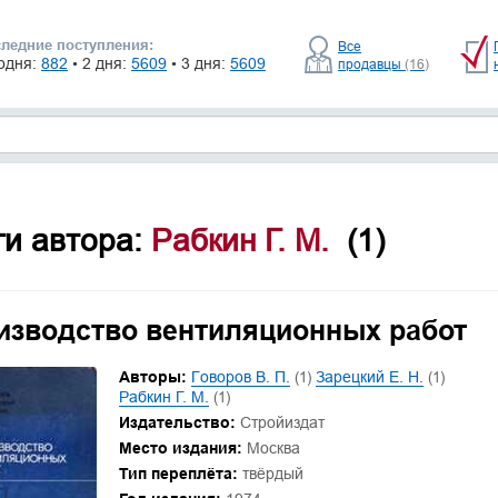
ледние поступления:
Все
одня:
882
• 2 дня:
5609
• 3 дня:
5609
продавцы
(16)
ги автора:
Рабкин Г. М.
(1)
изводство вентиляционных работ
Авторы:
Говоров В. П.
(1)
Зарецкий Е. Н.
(1)
Рабкин Г. М.
(1)
Издательство:
Стройиздат
Место издания:
Москва
Тип переплёта:
твёрдый