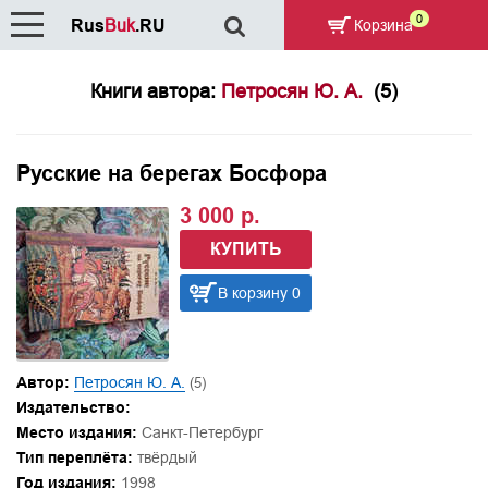
0
Rus
Buk
.RU
Корзина
Книги автора:
Петросян Ю. А.
(5)
Русские на берегах Босфора
3 000 р.
КУПИТЬ
В корзину 0
Автор:
Петросян Ю. А.
(5)
Издательство:
Место издания:
Санкт-Петербург
Тип переплёта:
твёрдый
Год издания:
1998