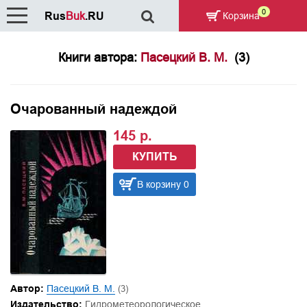
0
Rus
Buk
.RU
Корзина
Книги автора:
Пасецкий В. М.
(3)
Очарованный надеждой
145 р.
КУПИТЬ
В корзину 0
Автор:
Пасецкий В. М.
(3)
Издательство:
Гидрометеорологическое