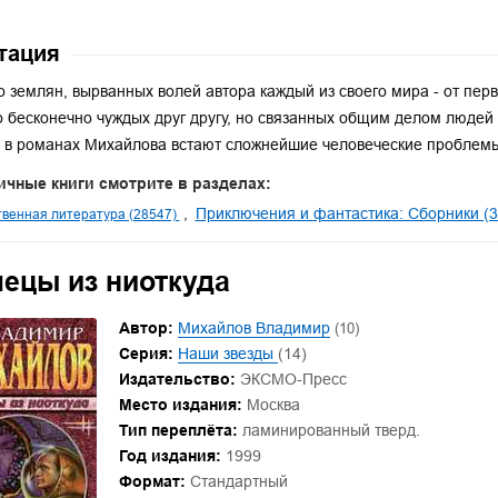
тация
 землян, вырванных волей автора каждый из своего мира - от пер
 бесконечно чуждых друг другу, но связанных общим делом людей -
 в романах Михайлова встают сложнейшие человеческие проблем
ичные книги смотрите в разделах:
Приключения и фантастика: Сборники (3
венная литература (28547)
лецы из ниоткуда
Автор:
Михайлов Владимир
(10)
Серия:
Наши звезды
(14)
Издательство:
ЭКСМО-Пресс
Место издания:
Москва
Тип переплёта:
ламинированный тверд.
Год издания:
1999
Формат:
Стандартный