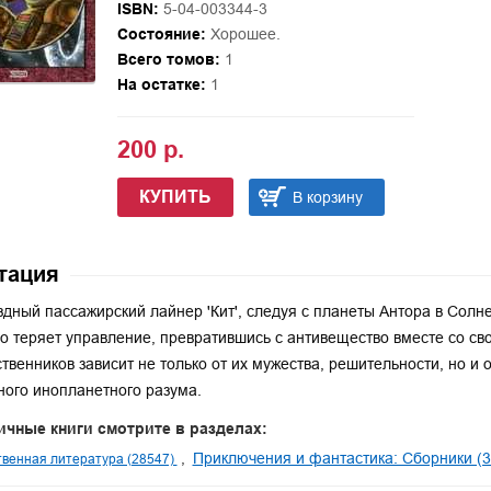
ISBN:
5-04-003344-3
Состояние:
Хорошее.
Всего томов:
1
На остатке:
1
200 р.
КУПИТЬ
В корзину
тация
дный пассажирский лайнер 'Кит', следуя с планеты Антора в Солн
о теряет управление, превратившись с антивещество вместе со св
твенников зависит не только от их мужества, решительности, но и 
ного инопланетного разума.
ичные книги смотрите в разделах:
Приключения и фантастика: Сборники (3
венная литература (28547)