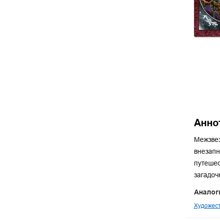
Анно
Межзвез
внезапн
путешес
загадоч
Аналог
Художест