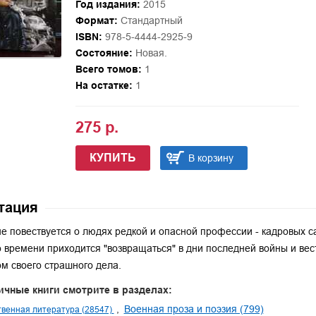
Год издания:
2015
Формат:
Стандартный
ISBN:
978-5-4444-2925-9
Состояние:
Новая.
Всего томов:
1
На остатке:
1
275 р.
КУПИТЬ
В корзину
тация
е повествуется о людях редкой и опасной профессии - кадровых с
 времени приходится "возвращаться" в дни последней войны и ве
м своего страшного дела.
ичные книги смотрите в разделах:
Военная проза и поэзия (799)
венная литература (28547)