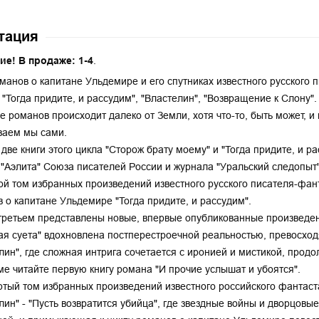
тация
ие! В продаже: 1-4
.
манов о капитане Ульдемире и его спутниках известного русского п
 "Тогда придите, и рассудим", "Властелин", "Возвращение к Слону".
е романов происходит далеко от Земли, хотя что-то, быть может, и
ваем мы сами.
две книги этого цикла "Сторож брату моему" и "Тогда придите, и р
"Аэлита" Союза писателей России и журнала "Уральский следопыт"
ой том избранных произведений известного русского писателя-фан
 о капитане Ульдемире "Тогда придите, и рассудим".
третьем представлены новые, впервые опубликованные произведени
ая суета" вдохновлена постперестроечной реальностью, превосх
лин", где сложная интрига сочетается с иронией и мистикой, прод
ме читайте первую книгу романа "И прочие услышат и убоятся".
ртый том избранных произведений известного российского фантас
лин" - "Пусть возвратится убийца", где звездные войны и дворцов