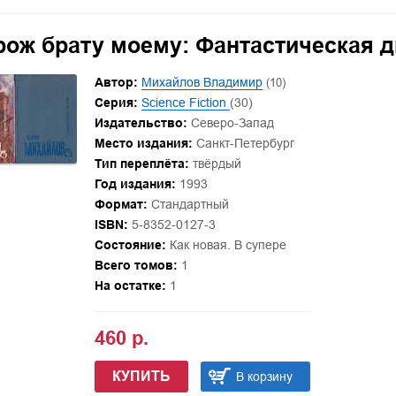
рож брату моему: Фантастическая д
Автор:
Михайлов Владимир
(10)
Серия:
Science Fiction
(30)
Издательство:
Северо-Запад
Место издания:
Санкт-Петербург
Тип переплёта:
твёрдый
Год издания:
1993
Формат:
Стандартный
ISBN:
5-8352-0127-3
Состояние:
Как новая. В супере
Всего томов:
1
На остатке:
1
460 р.
КУПИТЬ
В корзину