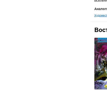
Вселенн
Аналог
Художест
Вос