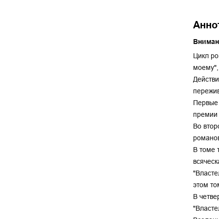
Анно
Вниман
Цикл ро
моему",
Действи
пережи
Первые 
премии 
Во втор
романов
В томе 
всяческ
"Власте
этом то
В четве
"Власте