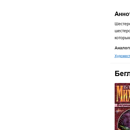
Анно
Шестеро
шестеро
которых
Аналог
Художест
Бег