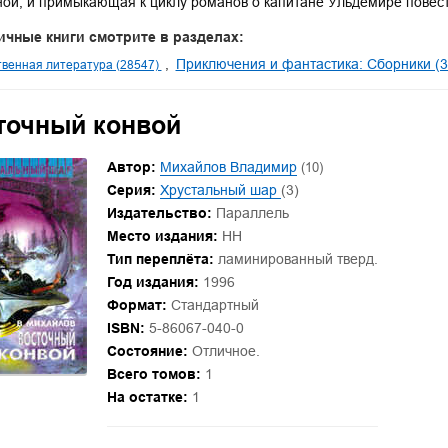
ой, и примыкающая к циклу романов о капитане Ульдемире повесть
ичные книги смотрите в разделах:
Приключения и фантастика: Сборники (3
венная литература (28547)
точный конвой
Автор:
Михайлов Владимир
(10)
Серия:
Хрустальный шар
(3)
Издательство:
Параллель
Место издания:
НН
Тип переплёта:
ламинированный тверд.
Год издания:
1996
Формат:
Стандартный
ISBN:
5-86067-040-0
Состояние:
Отличное.
Всего томов:
1
На остатке:
1