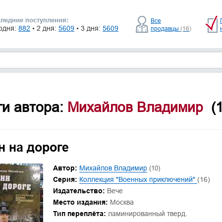
ледние поступления:
Все
одня:
882
• 2 дня:
5609
• 3 дня:
5609
продавцы
(16)
ги автора:
Михайлов Владимир
(
н на дороге
Автор:
Михайлов Владимир
(10)
Серия:
Коллекция "Военных приключений"
(16)
Издательство:
Вече
Место издания:
Москва
Тип переплёта:
ламинированный тверд.