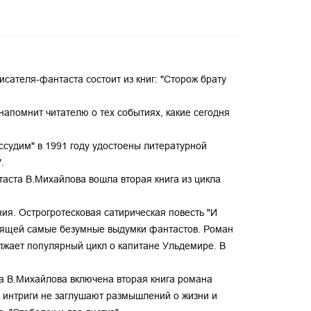
исателя-фантаста состоит из книг: "Сторож брату
 напомнит читателю о тех событиях, какие сегодня
ассудим" в 1991 году удостоены литературной
.
таста В.Михайлова вошла вторая книга из цикла
я. Острогротесковая сатирическая повесть "И
одящей самые безумные выдумки фантастов. Роман
олжает популярный цикл о капитане Ульдемире. В
та В.Михайлова включена вторая книга романа
ые интриги не заглушают размышлений о жизни и