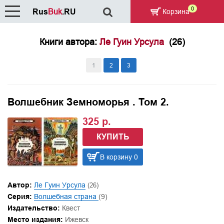
0
Rus
Buk
.RU
Корзина
Книги автора:
Ле Гуин Урсула
(26)
1
2
3
Волшебник Земноморья . Том 2.
325 р.
КУПИТЬ
В корзину 0
Автор:
Ле Гуин Урсула
(26)
Серия:
Волшебная страна
(9)
Издательство:
Квест
Место издания:
Ижевск