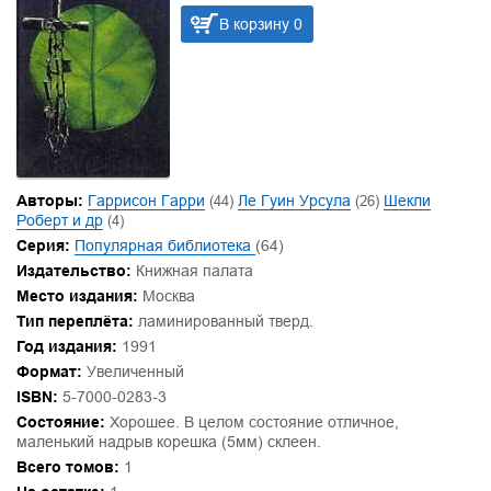
В корзину 0
Авторы:
Гаррисон Гарри
(44)
Ле Гуин Урсула
(26)
Шекли
Роберт и др
(4)
Серия:
Популярная библиотека
(64)
Издательство:
Книжная палата
Место издания:
Москва
Тип переплёта:
ламинированный тверд.
Год издания:
1991
Формат:
Увеличенный
ISBN:
5-7000-0283-3
Состояние:
Хорошее. В целом состояние отличное,
маленький надрыв корешка (5мм) склеен.
Всего томов:
1