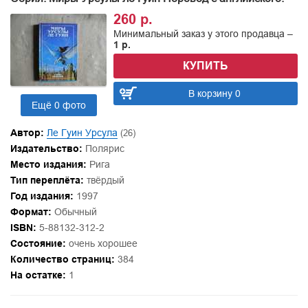
260 р.
Минимальный заказ у этого продавца –
1 р.
КУПИТЬ
В корзину 0
Ещё 0 фото
Автор:
Ле Гуин Урсула
(26)
Издательство:
Полярис
Место издания:
Рига
Тип переплёта:
твёрдый
Год издания:
1997
Формат:
Обычный
ISBN:
5-88132-312-2
Состояние:
очень хорошее
Количество страниц:
384
На остатке:
1