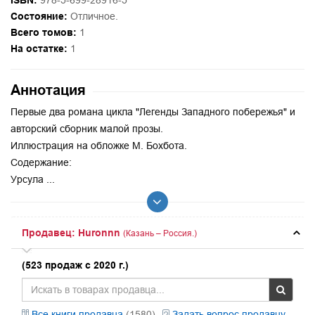
ISBN:
978-5-699-28916-5
Состояние:
Отличное.
Всего томов:
1
На остатке:
1
Аннотация
Первые два романа цикла "Легенды Западного побережья" и
авторский сборник малой прозы.
Иллюстрация на обложке М. Бохбота.
Содержание:
Урсула ...
Продавец: Huronnn
(Казань – Россия.)
(523 продаж с 2020 г.)
Все книги продавца
(1580)
Задать вопрос продавцу