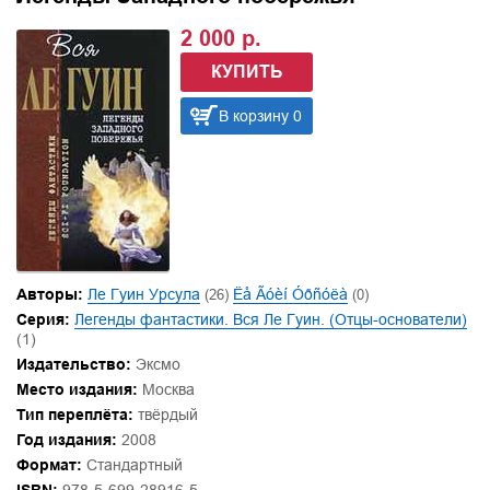
2 000 р.
КУПИТЬ
В корзину 0
Авторы:
Ле Гуин Урсула
(26)
Ëå Ãóèí Óðñóëà
(0)
Серия:
Легенды фантастики. Вся Ле Гуин. (Отцы-основатели)
(1)
Издательство:
Эксмо
Место издания:
Москва
Тип переплёта:
твёрдый
Год издания:
2008
Формат:
Стандартный