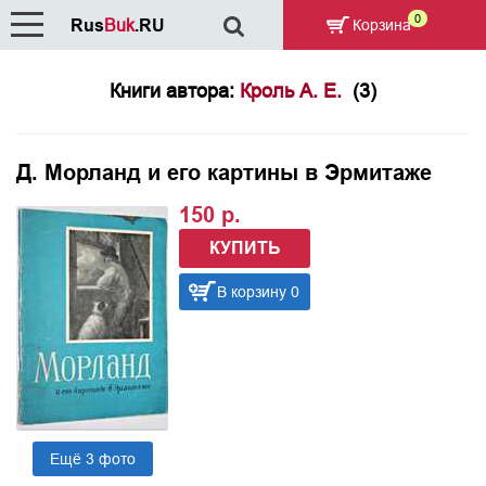
0
Rus
Buk
.RU
Корзина
Книги автора:
Кроль А. Е.
(3)
Д. Морланд и его картины в Эрмитаже
150 р.
КУПИТЬ
В корзину 0
Ещё 3 фото