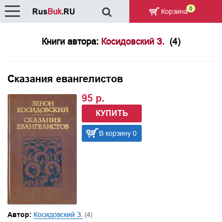
0
Rus
Buk
.RU
Корзина
Книги автора:
Косидовский З.
(4)
Сказания евангелистов
95 р.
КУПИТЬ
В корзину 0
Автор:
Косидовский З.
(4)