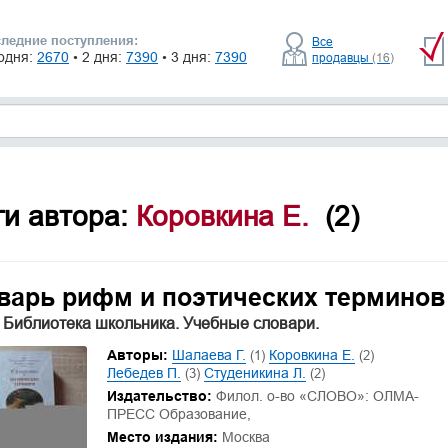
ледние поступления:
Все
одня:
2670
• 2 дня:
7390
• 3 дня:
7390
продавцы
(16)
ги автора:
Коровкина Е.
(2)
варь рифм и поэтических терминов
 Библиотека школьника. Учебные словари.
Авторы:
Шалаева Г.
(1)
Коровкина Е.
(2)
Лебедев П.
(3)
Студеникина Л.
(2)
Издательство:
Филол. о-во «СЛОВО»: ОЛМА-
ПРЕСС Образование,
Место издания:
Москва