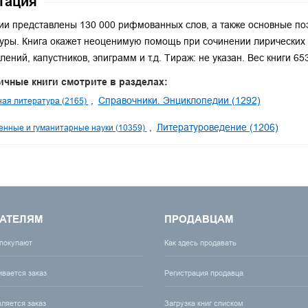
тация
ии представлены 130 000 рифмованных слов, а также основные по
уры. Книга окажет неоценимую помощь при сочинении лирических 
лений, капустников, эпиграмм и т.д. Тираж: не указан. Вес книги 653
ичные книги смотрите в разделах:
Справочники. Энциклопедии (1292)
ая литература (2165)
Литературоведение (1206)
нные и гуманитарные науки (10359)
АТЕЛЯМ
ПРОДАВЦАМ
 покупают
Как здесь продавать
ивается заказ
Регистрация продавца
вляется заказ
Загрузка книг списком