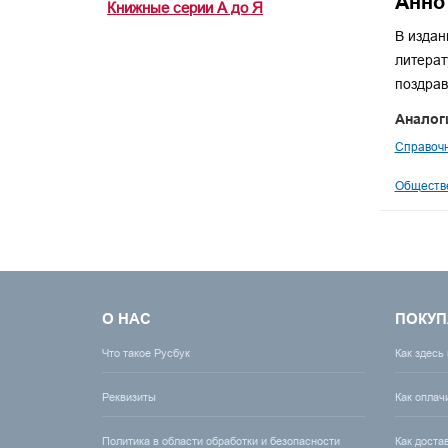
Анно
Книжные серии А до Я
В издан
литерат
поздрав
Аналог
Справочн
Обществе
О НАС
ПОКУП
Что такое Русбук
Как здесь
Реквизиты
Как оплач
Политика в области обработки и безопасности
Как доста