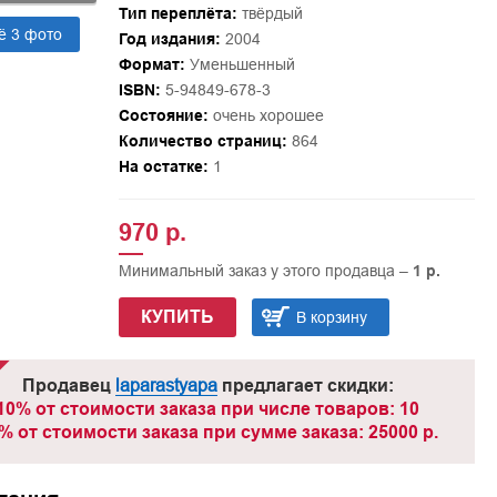
Тип переплёта:
твёрдый
ё 3 фото
Год издания:
2004
Формат:
Уменьшенный
ISBN:
5-94849-678-3
Состояние:
очень хорошее
Количество страниц:
864
На остатке:
1
970 р.
Минимальный заказ у этого продавца –
1 р.
КУПИТЬ
В корзину
Продавец
laparastyapa
предлагает скидки:
10% от стоимости заказа при числе товаров: 10
% от стоимости заказа при сумме заказа: 25000 р.