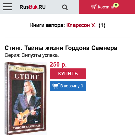
0
Rus
Buk
.RU
Корзина
Книги автора:
Кларксон У.
(1)
Стинг. Тайны жизни Гордона Самнера
Серия: Силуэты успеха.
250 р.
КУПИТЬ
В корзину 0