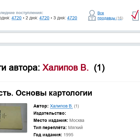
ледние поступления:
Все
одня:
4720
• 2 дня:
4720
• 3 дня:
4720
продавцы
(16)
ги автора:
Халипов В.
(1)
сть. Основы картологии
Автор:
Халипов В.
(1)
Издательство:
Место издания:
Москва
Тип переплёта:
Мягкий
Год издания:
1995