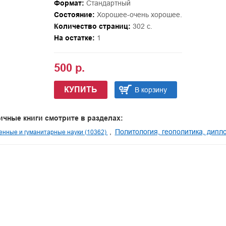
Формат:
Стандартный
Состояние:
Хорошее-очень хорошее.
Количество страниц:
302 с.
На остатке:
1
500 р.
КУПИТЬ
В корзину
ичные книги смотрите в разделах:
Политология, геополитика, дипл
нные и гуманитарные науки (10362)