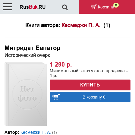
0
Rus
Buk
.RU
Корзина
Книги автора:
Кесмеджи П. А.
(1)
Митридат Евпатор
Исторический очерк
1 290 р.
Минимальный заказ у этого продавца –
1 р.
КУПИТЬ
В корзину 0
Автор:
Кесмеджи П. А.
(1)