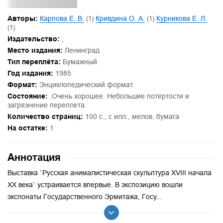
Авторы:
Карпова Е. В.
(1)
Кривдина О. А.
(1)
Курникова Е. Л.
(1)
Издательство:
,
Место издания:
Ленинград
Тип переплёта:
Бумажный
Год издания:
1985
Формат:
Энциклопедический формат.
Состояние:
.Очень хорошее. Небольшие потертости и
загрязнение переплета.
Количество страниц:
100 с., с илл., мелов. бумага
На остатке:
1
Аннотация
Выставка `Русская анималистическая скульптура XVIII начала
XX века` устраивается впервые. В экспозицию вошли
экспонаты Государственного Эрмитажа, Госу...