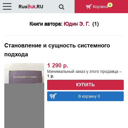
0
Rus
Buk
.RU
Корзина
Книги автора:
Юдин Э. Г.
(1)
Становление и сущность системного
подхода
1 290 р.
Минимальный заказ у этого продавца –
1 р.
КУПИТЬ
В корзину 0