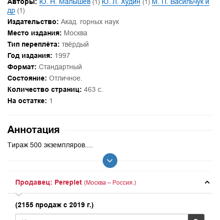
Авторы:
Ю. Н. Малышев
(1)
Ю. Л. Худин
(1)
М. П. Васильчук и
др
(1)
Издательство:
Акад. горных наук
Место издания:
Москва
Тип переплёта:
твёрдый
Год издания:
1997
Формат:
Стандартный
Состояние:
Отличное.
Количество страниц:
463 с.
На остатке:
1
Аннотация
Тираж 500 экземпляров....
Продавец: Pereplet
(Москва – Россия.)
(2155 продаж с 2019 г.)