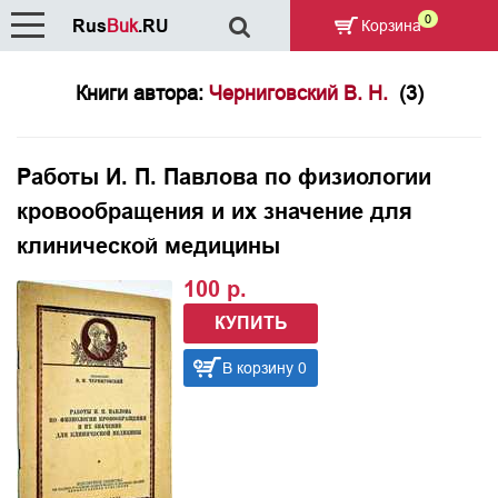
0
Rus
Buk
.RU
Корзина
Книги автора:
Черниговский В. Н.
(3)
Работы И. П. Павлова по физиологии
кровообращения и их значение для
клинической медицины
100 р.
КУПИТЬ
В корзину 0