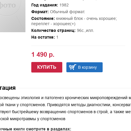
Год издания:
1982
Формат:
Обычный формат.
Состояние:
книжный блок - очень хорошее;
переплет - хорошее(+)
Количество страниц:
96с.,илл.
На остатке:
1
1 490 р.
КУПИТЬ
В корзину
тация
 освещены этиология и патогенез хронических микроповреждений м
й ткани у спортсменов. Приводятся методы диагностики, консерва
твуют быстрейшему возвращению спортсменов в строй, а также ме
ской микротравмы у спортсменов
ичные книги смотрите в разделах: