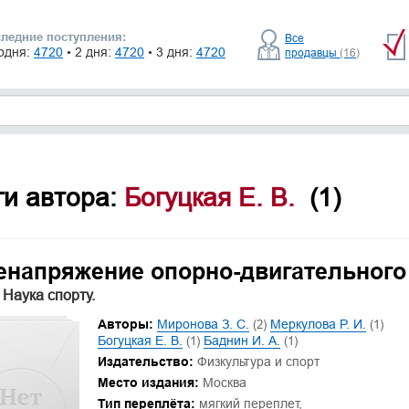
ледние поступления:
Все
одня:
4720
• 2 дня:
4720
• 3 дня:
4720
продавцы
(16)
ги автора:
Богуцкая Е. В.
(1)
енапряжение опорно-двигательного
 Наука спорту.
Авторы:
Миронова З. С.
(2)
Меркулова Р. И.
(1)
Богуцкая Е. В.
(1)
Баднин И. А.
(1)
Издательство:
Физкультура и спорт
Место издания:
Москва
Тип переплёта:
мягкий переплет,