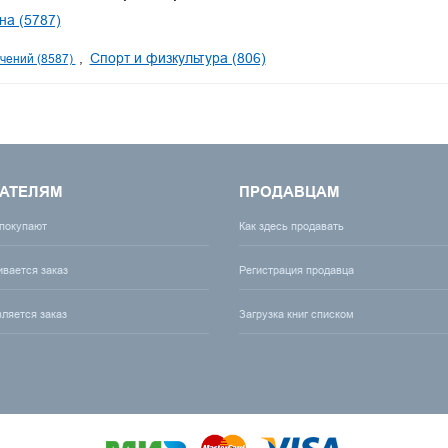
а (5787)
Спорт и физкультура (806)
чений (8587)
АТЕЛЯМ
ПРОДАВЦАМ
 покупают
Как здесь продавать
ивается заказ
Регистрация продавца
вляется заказ
Загрузка книг списком