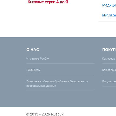
Книжные серии А до Я
Медицин
Мир увле
О НАС
ПОКУП
Что такое Русбук
Как здесь
Реквизиты
Как оплач
Политика в области обработки и безопасности
Как доста
персональных данных
© 2013 - 2026 Rusbuk