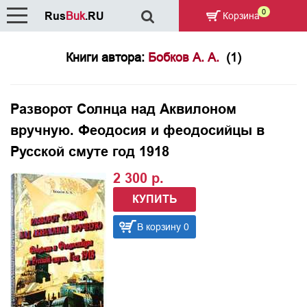
0
Rus
Buk
.RU
Корзина
Книги автора:
Бобков А. А.
(1)
Разворот Солнца над Аквилоном
вручную. Феодосия и феодосийцы в
Русской смуте год 1918
2 300 р.
КУПИТЬ
В корзину 0