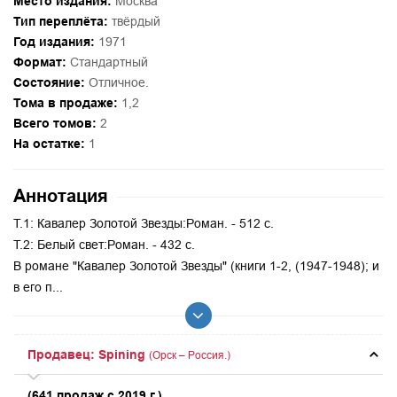
Место издания:
Москва
Тип переплёта:
твёрдый
Год издания:
1971
Формат:
Стандартный
Состояние:
Отличное.
Тома в продаже:
1,2
Всего томов:
2
На остатке:
1
Аннотация
Т.1: Кавалер Золотой Звезды:Роман. - 512 с.
Т.2: Белый свет:Роман. - 432 с.
В романе "Кавалер Золотой Звезды" (книги 1-2, (1947-1948); и
в его п...
Продавец: Spining
(Орск – Россия.)
(641 продаж с 2019 г.)