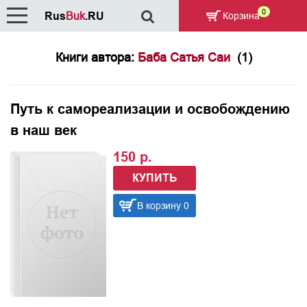
0
Rus
Buk
.RU
Корзина
Книги автора:
Баба Сатья Саи
(1)
Путь к самореализации и освобождению
в наш век
150 р.
КУПИТЬ
В корзину 0