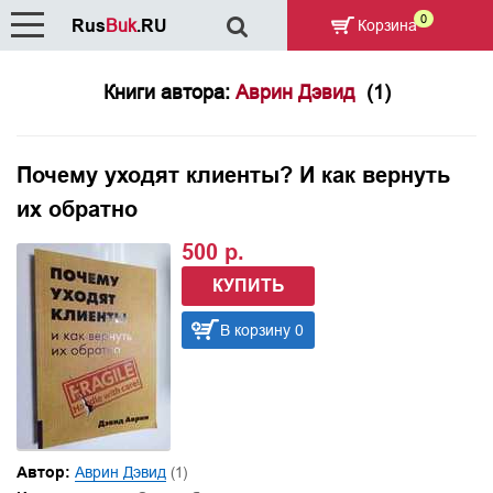
0
Rus
Buk
.RU
Корзина
Книги автора:
Аврин Дэвид
(1)
Почему уходят клиенты? И как вернуть
их обратно
500 р.
КУПИТЬ
В корзину 0
Автор:
Аврин Дэвид
(1)