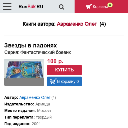
0
Rus
Buk
.RU
Корзина
Книги автора:
Авраменко Олег
(4)
Звезды в ладонях
Серия: Фантастический боевик
100 р.
КУПИТЬ
В корзину 0
Автор:
Авраменко Олег
(4)
Издательство:
Армада
Место издания:
Москва
Тип переплёта:
твёрдый
Год издания:
2001