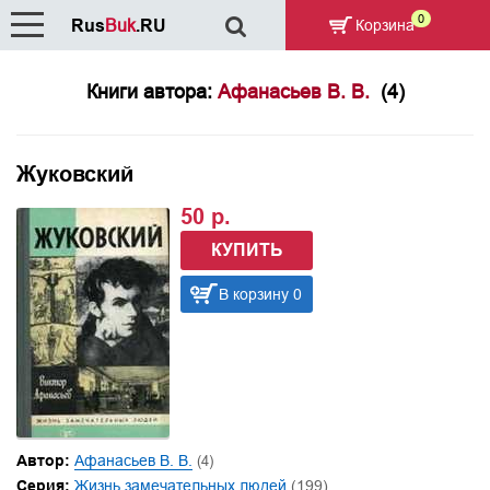
0
Rus
Buk
.RU
Корзина
Книги автора:
Афанасьев В. В.
(4)
Жуковский
50 р.
КУПИТЬ
В корзину 0
Автор:
Афанасьев В. В.
(4)
Серия:
Жизнь замечательных людей
(199)