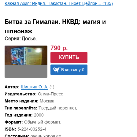
Южная Азия: Индия. Пакистан. Тибет. Цейлон... (135)
Битва за Гималаи. НКВД: магия и
шпионаж
Серия: Досье.
790 р.
КУПИТЬ
В корзину 0
Автор:
Шишкин О. А.
(1)
Издательство:
Олма-Пресс
Место издания:
Москва
Тип переплёта:
Твердый переплет,
Год издания:
2000
Формат:
Обычный формат.
ISBN:
5-224-00252-4
Состояние:
очень хорошее