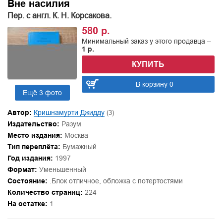
Вне насилия
Пер. с англ. К. Н. Корсакова.
580 р.
Минимальный заказ у этого продавца –
1 р.
КУПИТЬ
В корзину 0
Ещё 3 фото
Автор:
Кришнамурти Джидду
(3)
Издательство:
Разум
Место издания:
Москва
Тип переплёта:
Бумажный
Год издания:
1997
Формат:
Уменьшенный
Состояние:
.Блок отличное, обложка с потертостями
Количество страниц:
224
На остатке:
1