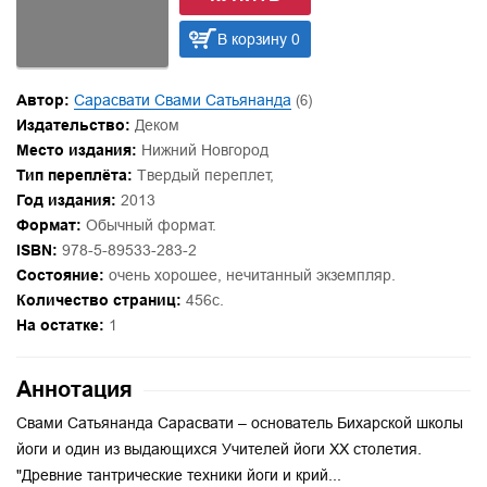
В корзину 0
Автор:
Сарасвати Свами Сатьянанда
(6)
Издательство:
Деком
Место издания:
Нижний Новгород
Тип переплёта:
Твердый переплет,
Год издания:
2013
Формат:
Обычный формат.
ISBN:
978-5-89533-283-2
Состояние:
очень хорошее, нечитанный экземпляр.
Количество страниц:
456с.
На остатке:
1
Аннотация
Свами Сатьянанда Сарасвати – основатель Бихарской школы
йоги и один из выдающихся Учителей йоги XX столетия.
"Древние тантрические техники йоги и крий...