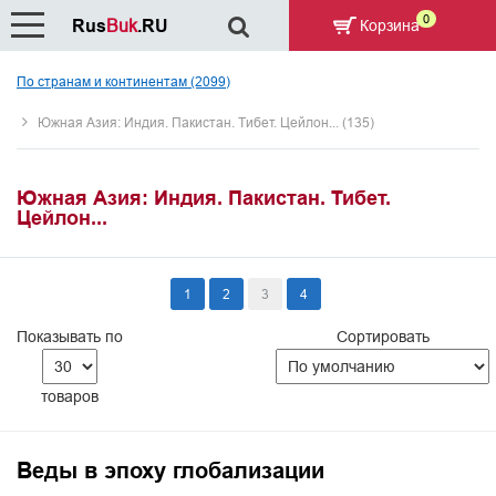
0
Rus
Buk
.RU
Корзина
По странам и континентам (2099)
Южная Азия: Индия. Пакистан. Тибет. Цейлон... (135)
Южная Азия: Индия. Пакистан. Тибет.
Цейлон...
1
2
3
4
Показывать по
Сортировать
товаров
Веды в эпоху глобализации