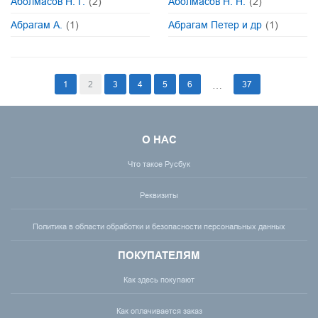
Аболмасов Н. Г.
(2)
Аболмасов Н. Н.
(2)
Абрагам А.
(1)
Абрагам Петер и др
(1)
1
2
3
4
5
6
37
…
О НАС
Что такое Русбук
Реквизиты
Политика в области обработки и безопасности персональных данных
ПОКУПАТЕЛЯМ
Как здесь покупают
Как оплачивается заказ