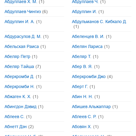
Абдуллаев Х. М.
(1)
Абдуллаев Ч.
(1)
Абдуллаев Чингиз
(6)
Абдуллин И.
(1)
Абдуллин И. А.
(1)
Абдульманов С. Кибкало Д.
(1)
Абдурасулов Д. М.
(1)
Абеленцев В. И.
(1)
Абельская Раиса
(1)
Абелян Лариса
(1)
Абеляр Петр
(1)
Абеляр Т.
(1)
Абеляр Тайша
(7)
Абер В. Я.
(1)
Аберкромби Д.
(1)
Аберкромби Джо
(4)
Аберкромби Н.
(1)
Аберт Г.
(1)
Абжаген К. Х.
(1)
Абин Н. Н.
(1)
Абингдон Дэвид
(1)
Абишев Альжаппар
(1)
Аблеев С.
(1)
Аблеев С. Р.
(1)
Абнетт Дэн
(2)
Абовян Х.
(1)