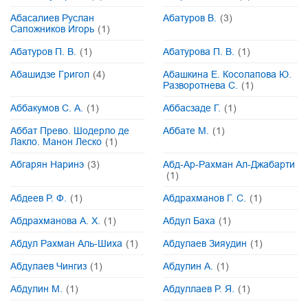
Абасалиев Руслан
Абатуров В.
(3)
Сапожников Игорь
(1)
Абатуров П. В.
(1)
Абатурова П. В.
(1)
Абашидзе Григол
(4)
Абашкина Е. Косолапова Ю.
Разворотнева С.
(1)
Аббакумов С. А.
(1)
Аббасзаде Г.
(1)
Аббат Прево. Шодерло де
Аббате М.
(1)
Лакло. Манон Леско
(1)
Абгарян Наринэ
(3)
Абд-Ар-Рахман Ал-Джабарти
(1)
Абдеев Р. Ф.
(1)
Абдрахманов Г. С.
(1)
Абдрахманова А. Х.
(1)
Абдул Баха
(1)
Абдул Рахман Аль-Шиха
(1)
Абдулаев Зияудин
(1)
Абдулаев Чингиз
(1)
Абдулин А.
(1)
Абдулин М.
(1)
Абдуллаев Р. Я.
(1)