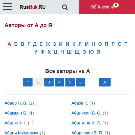
0
Rus
Buk
.RU
Корзина
Авторы от А до Я
А
Б
В
Г
Д
Е
Ж
З
И
Й
К
Л
М
Н
О
П
Р
С
Т
У
Ф
Х
Ц
Ч
Ш
Щ
Э
Ю
Я
Все авторы на А
1
2
3
4
5
6
37
…
Абаев Н. В.
(2)
Абаза К.
(1)
Абакшин Б.
(1)
Абалихин Б. С.
(1)
Абалкин Н.
(1)
Абалкина И. Л.
(1)
Абани Мухарджи
(1)
Абаренков В. П.
(1)