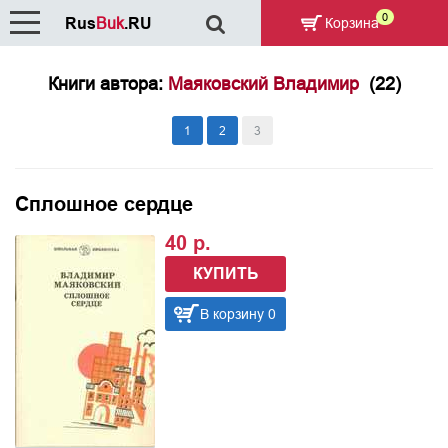
0
Rus
Buk
.RU
Корзина
Книги автора:
Маяковский Владимир
(22)
1
2
3
Сплошное сердце
40 р.
КУПИТЬ
В корзину 0